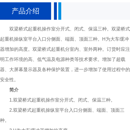
架、大车运行机构、小车、电器设备等组成。根据使用频繁程度不同，分为
产品介绍
A5、A6、A7三种工作级别。吊钩桥式起重机动作操纵全部在司机内完成。
双梁桥式起重机主要参数： 1.起重量：5～10吨，16/3.2～50/10吨，
双梁桥式起重机操作室分开式、闭式、保温三种。双梁桥式
75/20～100/20吨，100/32吨 125/30～250/50吨，300/40吨，350/75吨，
起重机操纵室平台入口分侧面、端面、顶面三种。H为大车缓冲
400/80吨，600/150吨 2.跨度：10.5～31.5米，13～31米。 3.起升
器增加的高度。双梁桥式起重机分室内、室外两种。订货时应注
高度：6～22米。
明工作环境的高、低气温及电源种类等技术要求。增加了超载
器、大屏幕显示器及各种保护装置，进一步增加了使用过程中的
安全性。
简介
1.双梁桥式起重机操作室分开式、闭式、保温三种。
2.双梁桥式起重机操纵室平台入口分侧面、端面、顶面三
种。