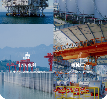
电业/水利
机械/工业
Electricity / Water Resources
Machinery / Industry