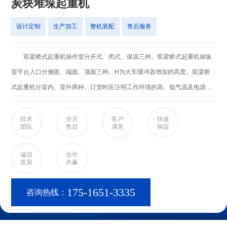
炭块堆垛起重机
设计定制
生产加工
整机装配
售后服务
双梁桥式起重机操作室分开式、闭式、保温三种。双梁桥式起重机操纵
室平台入口分侧面、端面、顶面三种。H为大车缓冲器增加的高度。双梁桥
式起重机分室内、室外两种。订货时应注明工作环境的高、低气温及电源种
类等技术要求。增加了超载器、大屏幕显示器及各种保护装置，进一步增加
了使用过程中的安全性。 简介 1.双梁桥式起重机操作室分开式、闭
技术
全天
客户
快速
团队
售后
满意
响应
式、保温三种。 2.双梁桥式起重机操纵室平台入口分侧面、端面、顶面
三种。 3.H为大车缓冲器增加的高度。 4.双梁桥式起重机分室内、室
诚信
合作
发展
共赢
内两种。订货时应注明工作环境的高、低气温及电源种类等技术要求。
5.增加了超载器、大屏幕显示器及各种保护装置，进一步增加了使用过程中
175-1651-3335
咨询热线：
的安全性。 6.双梁桥式起重机一般都采用的空中操作方式，他与其他的
地操起重机有所不同。空操就是在起重机下面有一个单独的小型的操作室，
而地操则是操作人员拿着遥控操作 。 特点 双梁桥式起重机主要由桥