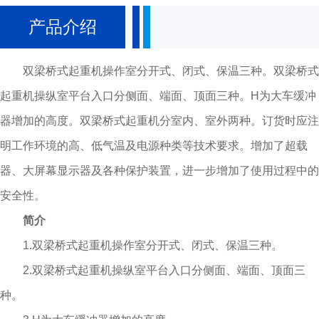
架、大车运行机构、小车、电器设备等组成。根据使用频繁程度不同，分为
产品介绍
A5、A6、A7三种工作级别。吊钩桥式起重机动作操纵全部在司机内完成。
双梁桥式起重机主要参数： 1.起重量：5～10吨，16/3.2～50/10吨，
双梁桥式起重机操作室分开式、闭式、保温三种。双梁桥式
75/20～100/20吨，100/32吨 125/30～250/50吨，300/40吨，350/75吨，
起重机操纵室平台入口分侧面、端面、顶面三种。H为大车缓冲
400/80吨，600/150吨 2.跨度：10.5～31.5米，13～31米。 3.起升
器增加的高度。双梁桥式起重机分室内、室外两种。订货时应注
高度：6～22米。
明工作环境的高、低气温及电源种类等技术要求。增加了超载
器、大屏幕显示器及各种保护装置，进一步增加了使用过程中的
安全性。
简介
1.双梁桥式起重机操作室分开式、闭式、保温三种。
2.双梁桥式起重机操纵室平台入口分侧面、端面、顶面三
种。