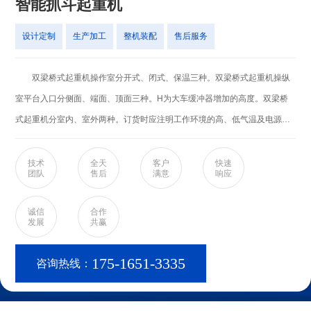
智能抓斗起重机
设计定制
生产加工
整机装配
售后服务
双梁桥式起重机操作室分开式、闭式、保温三种。双梁桥式起重机操纵
室平台入口分侧面、端面、顶面三种。H为大车缓冲器增加的高度。双梁桥
式起重机分室内、室外两种。订货时应注明工作环境的高、低气温及电源种
类等技术要求。增加了超载器、大屏幕显示器及各种保护装置，进一步增加
了使用过程中的安全性。 简介 1.双梁桥式起重机操作室分开式、闭
技术
全天
客户
快速
团队
售后
满意
响应
式、保温三种。 2.双梁桥式起重机操纵室平台入口分侧面、端面、顶面
三种。 3.H为大车缓冲器增加的高度。 4.双梁桥式起重机分室内、室
诚信
合作
发展
共赢
内两种。订货时应注明工作环境的高、低气温及电源种类等技术要求。
5.增加了超载器、大屏幕显示器及各种保护装置，进一步增加了使用过程中
175-1651-3335
咨询热线：
的安全性。 6.双梁桥式起重机一般都采用的空中操作方式，他与其他的
地操起重机有所不同。空操就是在起重机下面有一个单独的小型的操作室，
而地操则是操作人员拿着遥控操作 。 特点 双梁桥式起重机主要由桥