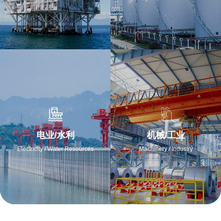
电业/水利
机械/工业
Electricity / Water Resources
Machinery / Industry