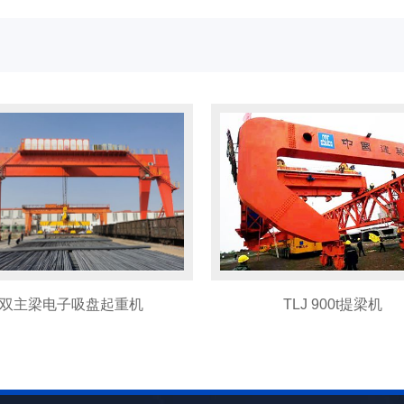
TLJ 900t提梁机
门式起重机