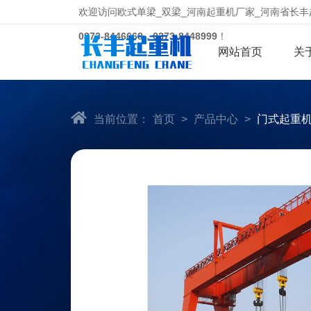
欢迎访问欧式单梁_双梁_河南起重机厂家_河南省长
0373-8446668，0373-8448999
！
网站首页
关
当前位置：
首页
>
产品中心
>
门式起重