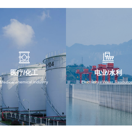
医疗/化工
电业/水利
Medical chemical industry
Electricity / Water Resourc