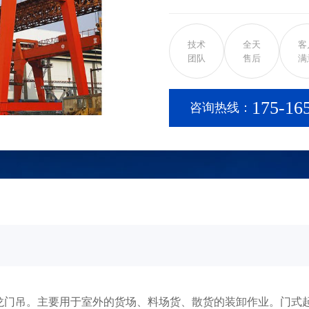
使用。 它的金属结构像门
以直接在地面的轨道上行走
技术
全天
客
式起重机(又称龙门起重机)
团队
售后
满
架型起重机。在结构上由门
等组成。有的门式起重机只
175-16
咨询热线：
上运行，称作半门式起重机
梁)、支腿、下横梁等部分
向一侧或两侧伸出支腿以外
车，通过臂架的俯仰和旋转
吊。主要用于室外的货场、料场货、散货的装卸作业。门式起