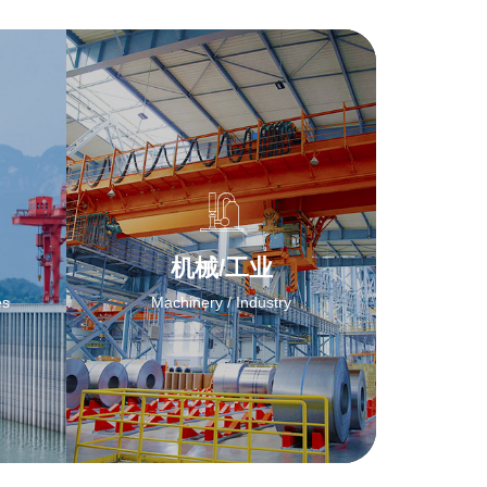
机械/工业
es
Machinery / Industry