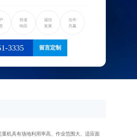
形框架，承载主梁下安装两条支脚，可
，主梁两端可以具有外伸悬臂梁。 门
户
快速
诚信
合作
是桥架通过两侧支腿支撑在地面轨道上的桥
意
响应
发展
共赢
架、大车运行机构、起重小车和电气部分
在一侧有支腿，另一侧支撑在厂房或栈桥
51-3335
留言定制
。门式起重机的门架上部桥架(含主梁和端
构成。为了扩大起重机作业范围，主梁可以
，形成悬臂。也可采用带臂架的起重小
扩大起重机作业范围。
重机具有场地利用率高、作业范围大、适应面