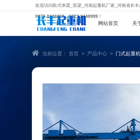
欢迎访问欧式单梁_双梁_河南起重机厂家_河南省长
0373-8446668，0373-8448999
！
网站首页
关
当前位置：
首页
>
产品中心
>
门式起重