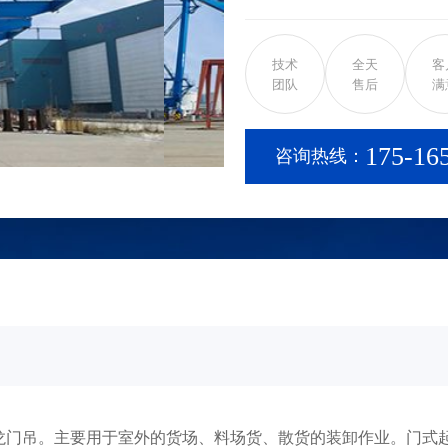
使用。 它的金属结构像门
以直接在地面的轨道上行走
技术
全天
客
式起重机(又称龙门起重机)
团队
售后
满
架型起重机。在结构上由门
等组成。有的门式起重机只
175-16
咨询热线：
上运行，称作半门式起重机
梁)、支腿、下横梁等部分
向一侧或两侧伸出支腿以外
车，通过臂架的俯仰和旋转
吊。主要用于室外的货场、料场货、散货的装卸作业。门式起