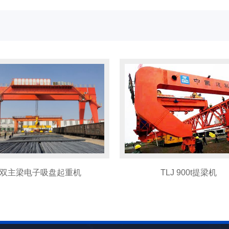
TLJ 900t提梁机
门式起重机