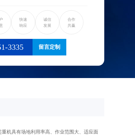
形框架，承载主梁下安装两条支脚，可
，主梁两端可以具有外伸悬臂梁。 门
户
快速
诚信
合作
是桥架通过两侧支腿支撑在地面轨道上的桥
意
响应
发展
共赢
架、大车运行机构、起重小车和电气部分
在一侧有支腿，另一侧支撑在厂房或栈桥
51-3335
留言定制
。门式起重机的门架上部桥架(含主梁和端
构成。为了扩大起重机作业范围，主梁可以
，形成悬臂。也可采用带臂架的起重小
扩大起重机作业范围。
重机具有场地利用率高、作业范围大、适应面