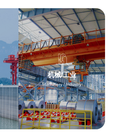
机械/工业
es
Machinery / Industry