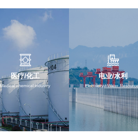
医疗/化工
电业/水利
Medical chemical industry
Electricity / Water Resourc