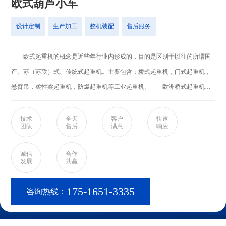
欧式葫芦小车
设计定制
生产加工
整机装配
售后服务
欧式起重机的概念是近些年行业内形成的，目的是区别于以往的所谓国
产、苏（苏联）式、传统式起重机。主要包含：桥式起重机，门式起重机，
悬臂吊，柔性梁起重机，防爆起重机等工业起重机。 欧洲桥式起重机，
具有自重轻，结构小巧，能耗较低，在桥架上设置一台小车及起升机构，小
车可以前后运行，大车运行等机构，实现物料物体在立体空间搬运，欧式起
技术
全天
客户
快速
团队
售后
满意
响应
重机采用独特的设计理念，具有尺寸小，重量轻，轮压小的特点。与传统起
重机相比，吊钩至地面（地坪）的极限距离小，净空高度低，长丰起重机更
诚信
合作
发展
共赢
能贴近前面作业，起升高度更高，实际增加了现有厂房的有效工作空间。由
于起重机具有重量轻，轮压小的特点，新厂房空间可以设计的更小，功能更
175-1651-3335
咨询热线：
齐全。较小的厂房意味着初期建设投资，以及长期供热、空调及其他维护费
中可以节省一笔可观的资金。 结构特点 主梁部分 1、 主梁采用
方箱形安康H型钢结构设计，与传统的起初简易型行车类似，自重更