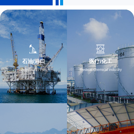
石油/港口
医疗/化工
Petroleum / Port
Medical chemical industry