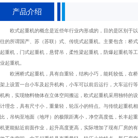
重； 2、 主焊缝均进行无损探伤； 3、 钢板材料为国内通用钢材
产品介绍
（Q235B）； 4、 垂直绕度为按中国国家标准； 5、 与我国传统有
起重机一样所有钢板进行抛丸预处理，达到Sa2.5级标准化； 6、 焊接前
欧式起重机的概念是近些年行业内形成的，目的是区别于以
仔细检查和清洁钢板，通常由自动焊机时行焊接（MIG或半自动焊）；
往的所谓国产、苏（苏联）式、传统式起重机。主要包含：桥式
端梁部分 1、端梁为矩形钢管或钢板焊接成型，成型后的端梁在数控机床
起重机，门式起重机，悬臂吊，柔性梁起重机，防爆起重机等工
一次定位加工，达到允许的偏差范围，确保民族尺寸精度和配合公差;
业起重机。
2、每个端梁配有双轮缘的车轮、缓冲器和防出轨保护装置； 3、双梁起
重机在沿主梁方向大车驱动侧布置维修平台（维修走道）； 4、主梁和端
欧洲桥式起重机，具有自重轻，结构小巧，能耗较低，在桥
梁采用高强度螺栓连接，确保整机精度和运行平稳；
架上设置一台小车及起升机构，小车可以前后运行，大车运行等
机构，实现物料物体在立体空间搬运，欧式起重机采用独特的设
计理念，具有尺寸小，重量轻，轮压小的特点。与传统起重机相
比，吊钩至地面（地坪）的极限距离小，净空高度低，长丰起重
机更能贴近前面作业，起升高度更高，实际增加了现有厂房的有