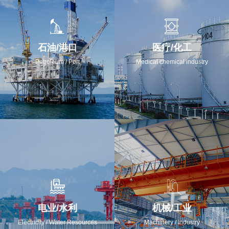
石油/港口
医疗/化工
Petroleum / Port
Medical chemical industry
电业/水利
机械/工业
Electricity / Water Resources
Machinery / Industry