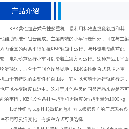
合式悬挂起重机的轨道根据吊重和吊点之间的距离三种型号：KBK-I、KBK-
产品介绍
II、KBK-III等，这些标准组件为冷轧特种型材。型材是中空的冷压型材，型材
是中空的冷压型材，接近封闭式的型材确保内部小车移动的表面整洁及移动
KBK柔性组合式悬挂起重机，是利用标准直线段轨道和其
的润滑性。
他辅助标准件组合而成。主梁两端的小车行走部分，可在与主梁
方向垂直的两条平行吊挂KBK轨道中运行。与环链电动葫芦配
套，电动葫芦运行小车可以沿着主梁方向运行。这种产品用平面
物流输送，适合于车间仓库等场地，KBK柔性组合式悬挂起重
机由于有特殊的柔韧性和自由度，它可以倾斜于运行轨道行走，
也可以在变跨度轨道中。这对于其他种类的同类产品来说是不可
能的事情，KBK柔性吊挂件起重机大跨度8m,起重量为1000Kg.
1.柔性组合式悬挂起重机的悬挂方式根据客户的厂房现有条
件不同可灵活变化，有多种方式可供选择。