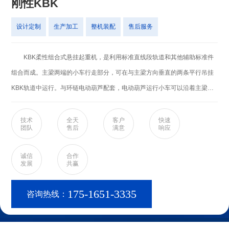
刚性KBK
设计定制
生产加工
整机装配
售后服务
KBK柔性组合式悬挂起重机，是利用标准直线段轨道和其他辅助标准件
组合而成。主梁两端的小车行走部分，可在与主梁方向垂直的两条平行吊挂
KBK轨道中运行。与环链电动葫芦配套，电动葫芦运行小车可以沿着主梁方
向运行。这种产品用平面物流输送，适合于车间仓库等场地，KBK柔性组合
式悬挂起重机由于有特殊的柔韧性和自由度，它可以倾斜于运行轨道行走，
技术
全天
客户
快速
团队
售后
满意
响应
也可以在变跨度轨道中。这对于其他种类的同类产品来说是不可能的事情，
KBK柔性吊挂件起重机大跨度8m,起重量为1000Kg. 1.柔性组合式悬挂起
诚信
合作
发展
共赢
重机的悬挂方式根据客户的厂房现有条件不同可灵活变化，有多种方式可供
选择。 2.柔性组合式悬挂起重机自重特别轻，滑轮与轨道之间的摩擦力
175-1651-3335
咨询热线：
很小，操作轻便，可以很轻松的用手移动，能够很迅速的输送搬运那些不太
方便的轻小型的物件。系统配备的环链电动葫芦及其行走驱动装置，电器控
制装置和配套系统，确保系统工作寿命长，无故障，免维护。 3.柔性组